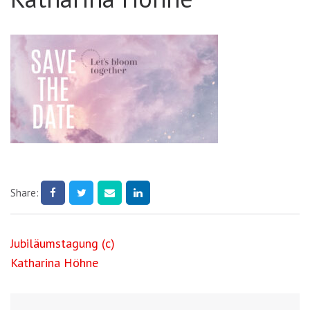
Share:
Beitragsnavigation
Jubiläumstagung (c)
Katharina Höhne