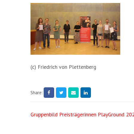
(c) Friedrich von Plettenberg
Share:
Beitragsnavigation
Gruppenbild Preisträgerinnen PlayGround 20