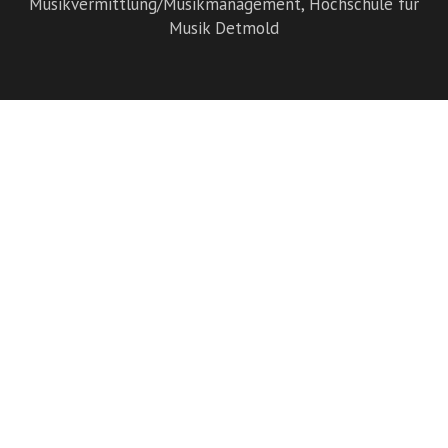
Musikvermittlung/Musikmanagement,
Hochschule für
Musik Detmold