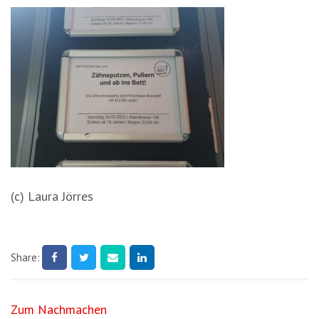
(c) Laura Jörres
Share:
Beitragsnavigation
Zum Nachmachen